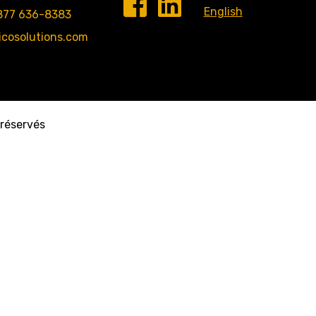
English
877 636-8383
icosolutions.com
 réservés