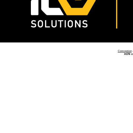
Conception
ADN c