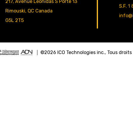
217, Avenue Léonidas S Porte 13
S.F.
1 
Rimouski
,
QC
Canada
info@
G5L 2T5
&
Hébergement
©2026
ICO Technologies inc.
, Tous droits
ommunication