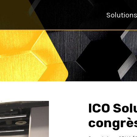
Solution
ICO Sol
congrè